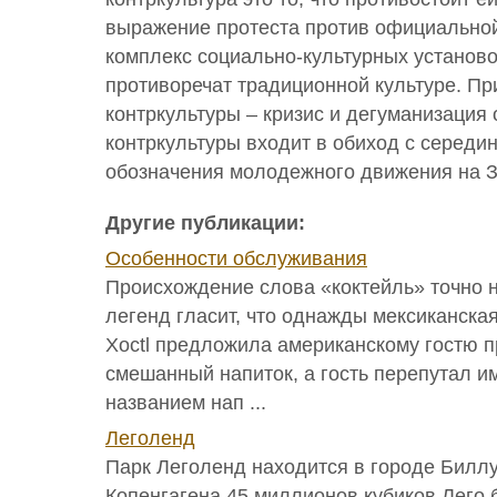
выражение протеста против официальной
комплекс социально-культурных установо
противоречат традиционной культуре. П
контркультуры – кризис и дегуманизация
контркультуры входит в обиход с середины
обозначения молодежного движения на За
Другие публикации:
Особенности обслуживания
Происхождение слова «коктейль» точно н
легенд гласит, что однажды мексиканска
Xoctl предложила американскому гостю п
смешанный напиток, а гость перепутал и
названием нап ...
Леголенд
Парк Леголенд находится в городе Биллу
Копенгагена 45 миллионов кубиков Лего