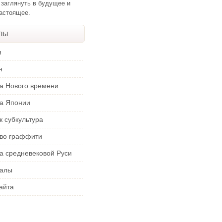
 заглянуть в будущее и
настоящее.
лы
я
н
ра Нового времени
ра Японии
к субкультура
тво граффити
а средневековой Руси
алы
айта