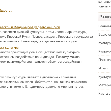
желание
понять 
общества
Разде
Главна
иевской и Владимиро-Суздальской Руси
 развитии русской культуры, в том числе и архитектуры,
Вавило
похе Киевской Руси. Период расцвета Киевского государства
 десятилетия в Киеве наряду с деревянными сооруж ...
Культу
ект культуры
Культу
ичности происходит уже в существующем культурном
едственном воздействии на индивида. Поэтому можно
Панк ка
 этом взаимодействии является объектом воздействия
Искусс
Культур
русской культуры является двоеверие - сочетание
их языческих обычаев. Действительно, так как язычество
Матери
было уничтожено Владимиром довольно мирным путем.
Карта с