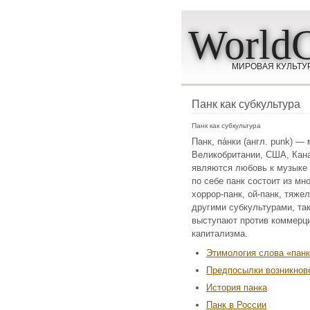
WorldC
МИРОВАЯ КУЛЬТУ
Панк как субкультура
Панк как субкультура
Панк, па́нки (англ. punk) 
Великобритании, США, Кана
являются любовь к музыке 
по себе панк состоит из мн
хоррор-панк, ой-панк, тяже
другими субкультурами, так
выступают против коммерци
капитализма.
Этимология слова «пан
Предпосылки возникнов
История панка
Панк в России