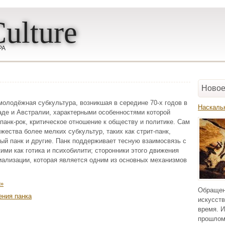
ulture
РА
Новое
— молодёжная субкультура, возникшая в середине 70-х годов в
Наскаль
де и Австралии, характерными особенностями которой
панк-рок, критическое отношение к обществу и политике. Сам
ожества более мелких субкультур, таких как стрит-панк,
лый панк и другие. Панк поддерживает тесную взаимосвязь с
ими как готика и психобилити; сторонники этого движения
ализации, которая является одним из основных механизмов
к»
Обращен
ения панка
искусств
время. И
прошлом