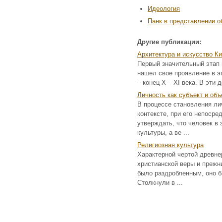
Идеология
Панк в представлении 
Другие публикации:
Архитектура и искусство К
Первый значительный этап в
нашел свое проявление в э
– конец Х – ХI века. В эти
Личность как субъект и объ
В процессе становления л
контексте, при его непоср
утверждать, что человек в
культуры, а ве ...
Религиозная культура
Характерной чертой древне
христианской веры и прежн
было раздробленным, оно 
Столкнули в ...