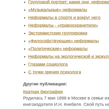
Групповой портрет: какие они, нефор
«Музыкальные» неформалы
Неформалы в спорте и вокруг него
Неформалы - «правоохранители»
Экстремистские группировки
«Философствующие» неформалы
«Политические» неформалы
Неформалы на экологической и экокул
Глазами социолога
С точки зрения психолога
Другие публикации:
Краткая биография
Родилась 7 мая 1898 в Москве в семье и
книгоиздателя И.Н. Кнебеля. Свой путь н