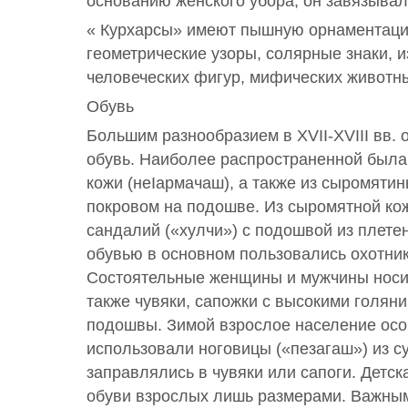
основанию женского убора, он завязывал
« Курхарсы» имеют пышную орнаментаци
геометрические узоры, солярные знаки, 
человеческих фигур, мифических животн
Обувь
Большим разнообразием в XVII-XVIII вв. 
обувь. Наиболее распространенной была
кожи (неIармачаш), а также из сыромяти
покровом на подошве. Из сыромятной ко
сандалий («хулчи») с подошвой из плете
обувью в основном пользовались охотник
Состоятельные женщины и мужчины носил
также чувяки, сапожки с высокими голян
подошвы. Зимой взрослое население осо
использовали ноговицы («пезагаш») из су
заправлялись в чувяки или сапоги. Детск
обуви взрослых лишь размерами. Важны