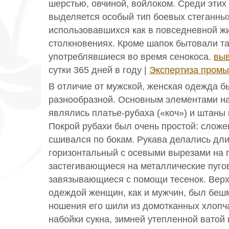
шерстью, овчиной, войлоком. Среди этих
выделяется особый тип боевых стеганны
использовавшихся как в повседневной жи
столкновениях. Кроме шапок бытовали т
употреблявшиеся во время сенокоса.
выв
сутки 365 дней в году |
Экспертиза промы
В отличие от мужской, женская одежда б
разнообразной. Основным элементами н
являлись платье-рубаха («коч») и штаны
Покрой рубахи был очень простой: сложе
сшивался по бокам. Рукава делались дл
горизонтальный с осевыми вырезами на г
застегивающиеся на металлические пуго
завязывающиеся с помощи тесенок. Вер
одеждой женщин, как и мужчин, был беш
ношения его шили из домотканных хлопч
набойки сукна, зимней утепленной ватой