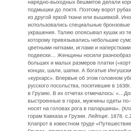
нарядно-выходных бешметов делали коро
подмышки до локтя. Поэтому ворот руба
из другой яркой ткани или вышивкой. Ино
использовались специальные бронзовые
украшения. Талию опоясывал кушак из те
которому привязывались небольшие сум
цветными нитками, иглами и наперстками
подвески… Женщины носили разнообразн
больших и малых размеров платки («корт
концах, шали, шапки. А богатые Ингушс
«курхарс». Впервые об этом головном у
русского посольства, посетившие в 1638г
в Грузию. В их отчетах отмечалось: «…Д
выстроенные в горах, мужчины одеты по
носят на головах рога в паларшина». (Кл
горам Кавказа и Грузии. Лейпциг. 1878. с
Клапрот в известном труде «Путешествие