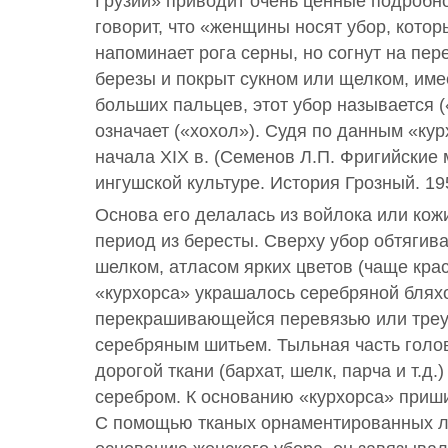
Грузии» приводит очень ценные подробно
говорит, что «женщины носят убор, кото
напоминает рога серны, но согнут на пер
березы и покрыт сукном или щелком, име
больших пальцев, этот убор называется (
означает («хохол»). Судя по данным «ку
начала XIX в. (Семенов Л.П. Фригийские
ингушской культуре. История Грозный. 1959
Основа его делалась из войлока или кожи
период из бересты. Сверху убор обтягив
шелком, атласом ярких цветов (чаще кра
«курхорса» украшалось серебряной блях
перекрашивающейся перевязью или треу
серебряным шитьем. Тыльная часть голов
дорогой ткани (бархат, шелк, парча и т.д
серебром. К основанию «курхорса» приш
С помощью тканых орнаментированных л