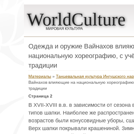
WorldCulture
МИРОВАЯ КУЛЬТУРА
Одежда и оружие Вайнахов влия
национальную хореографию, с учё
традиции
Материалы
»
Танцевальная культура Ингушского на
Вайнахов влияющие на национальную хореографию, 
традиции
Страница 2
В XVII-XVIII в.в. в зависимости от сезон
типов шапки. Наиболее же распростране
возрастов были конусовидные уборы, сши
Верх шапки покрывали крашениной. Зимн