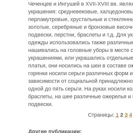
Чеченцев и Ингушей в XVII-XVIII вв. явл
украшения: средневековые, халцедоновы
перламутровые, хрустальные и стеклянны
золотые, серебряные и бронзовые височн
подвески, перстни, браслеты и т.д. Для 
одежды использовались также различные
нашивались на головные уборы в месте 
украшениями, или украшались отдельные
платья, они носились на шеи в составе 
горянки носили серьги различных форм и
зависимости от социальной принадлежнос
одной до пять серьги. На руках носили ко
браслеты, на шее различные ожерелья и ц
подвески.
Страницы:
1
2
3
4
Другие публикации: