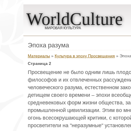
WorldCulture
МИРОВАЯ КУЛЬТУРА
Эпоха разума
Материалы
»
Культура в эпоху Просвещения
» Эпоха
Страница 2
Просвещение не было одним лишь плодо
философов и их отвлеченных рассуждени
человеческого разума, естественном зако
детищем своего времени – эпохи всеобщ
средневековых форм жизни общества, з
промышленной цивилизации. Этим во мн
огонь всесокрушающей критики, с котор
просветители на "неразумные" установл