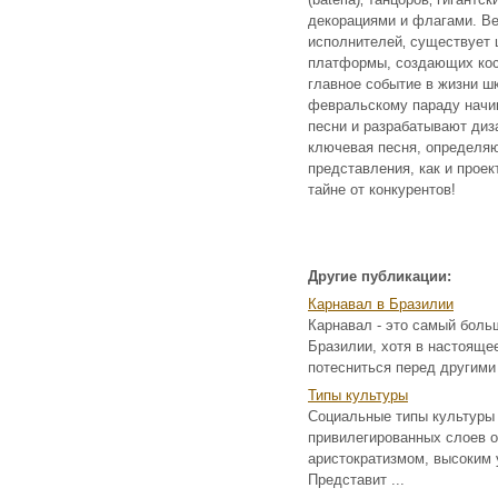
декорациями и флагами. Ве
исполнителей‚ существует 
платформы, создающих кос
главное событие в жизни ш
февральскому параду начи
песни и разрабатывают диз
ключевая песня, определя
представления, как и прое
тайне от конкурентов!
Другие публикации:
Карнавал в Бразилии
Карнавал - это самый боль
Бразилии, хотя в настояще
потесниться перед другими 
Типы культуры
Социальные типы культуры
привилегированных слоев о
аристократизмом, высоким 
Представит ...