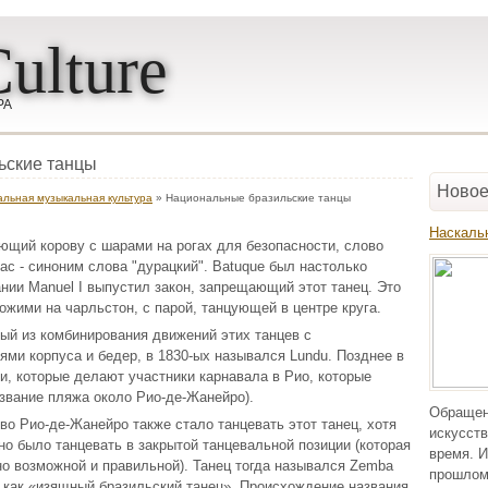
ulture
РА
ьские танцы
Новое
льная музыкальная культура
» Национальные бразильские танцы
Наскаль
ающий корову с шарами на рогах для безопасности, слово
ас - синоним слова "дурацкий". Batuque был настолько
нии Manuel I выпустил закон, запрещающий этот танец. Это
хожими на чарльстон, с парой, танцующей в центре круга.
ый из комбинирования движений этих танцев с
ми корпуса и бедер, в 1830-ых назывался Lundu. Позднее в
и, которые делают участники карнавала в Рио, которые
звание пляжа около Рио-де-Жанейро).
Обращен
о Рио-де-Жанейро также стало танцевать этот танец, хотя
искусств
но было танцевать в закрытой танцевальной позиции (которая
время. И
но возможной и правильной). Танец тогда назывался Zemba
прошлом
5 как «изящный бразильский танец». Происхождение названия