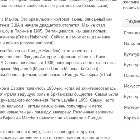
желание
o» означает «ребенок от негра и местной (бразильской)
понять 
с Maxixe. Это бразильский круговой танец, описанный как
Разде
стен в США в начале двадцатого столетия. Maxixe стал
 шоу в Париже в 1905. Он танцевался, как шаги польки,
Главна
банеры (Cuban Habanera). Сейчас в самбе есть движение
и пойнта (chasse and point).
Вавило
м Carioca (из Рио-де-Жанейро) стал известен в
Культу
н исполнялся Фредом Астером в фильме «Полет в Рио»
США Carioca появилась в 1938, популярность ее достигла пика
Культу
армен Мирандой (Maria do Carmo Miranda da Cunha) в
особенно в фильме «Той ночью в Рио-де-Жанейро» («That
Панк ка
Искусс
бе в Европе появилось 1950-ых, когда ей заинтересовалась
ая играла ведущую роль в Британском обществе. Самба была
Культур
ународного исполнения Pierre Lavelle в 1956. Самбу часто
им вальсом», ритмы самбы очень популярны и легко
Матери
ая новые танцы - ламбаду, макарену. Различные варианты
Карта с
ли Bajao) до Marcha танцуются на карнавале в Рио-де-
это веселье и флирт, заигрывание друг с другом,
чными движениями таза с различными интерпретациями.