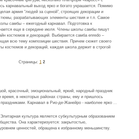
сь карнавальный выход ярко и богато украшается. Помимо
целая армия “людей за сценой”‚ строящих декорации и
тюмы, разрабатывающих элементы шествия и т.п. Самое
колы самбы – ежегодный карнавал. Подготовка к
нается еще в середине июля. Члены школы самбы пишут
айн костюмов и декораций. Выбирается самба enredo –
ющая всю тему композиции шествия. Причем сюжет своего
кты костюмов и декораций, каждая школа держит в строгой
Страницы:
1
2
шой, красочный, эмоциональный, яркий, народный праздник
е время, в некоторых районах страны, ему и пришлось
праздниками. Карнавал в Рио-де-Жанейро - наиболее ярко ...
 Элитарная культура является субкультурным образованием
бщества. Она характеризуется: закрытостью,
уровнем ценностей, обращена к избранному меньшинству.