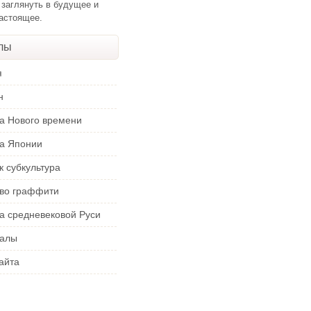
 заглянуть в будущее и
настоящее.
лы
я
н
ра Нового времени
ра Японии
к субкультура
тво граффити
а средневековой Руси
алы
айта