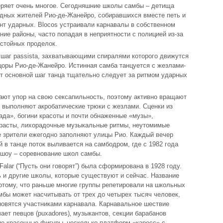
теряет очень многое. Сегодняшние школы самбы – детища
бедных жителей Рио-де-Жанейро, собиравшихся вместе петь и
нт ударных. Blocos устраивали карнавалы в собственном
ие районы, часто попадая в неприятности с полицией из-за
истойных проделок.
шаг passista, захватывающими спиралями которого движутся
цоры Рио-де-Жанейро. Истинная самба танцуется с жезлами-
от основной шаг танца тщательно следует за ритмом ударных
ают упор на свою сексапильность, поэтому активно вращают
выполняют акробатические трюки с жезлами. Сценки из
ада», богини красоты и почти обнаженные «музы»,
трасты, лихорадочные музыкальные ритмы, неутомимые
 зрители ежегодно заполняют улицы Рио. Каждый вечер
в танце поток выливается на самбодром, где с 1982 года
шоу – соревнование школ самбы.
alar (“Пусть они говорят”) была сформирована в 1928 году.
 и другие школы, которые существуют и сейчас. Название
отому, что раньше многие группы репетировали на школьных
мбы может насчитывать от трех до четырех тысяч человек,
ановятся участниками карнавала. Карнавальное шествие
ет певцов (puxadores)‚ музыкантов, секции барабанов
тские красочные фигуры‚ несколько платформ «каросс» с