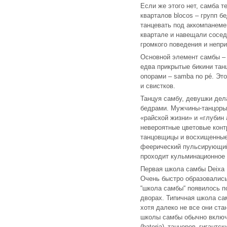
Если же этого нет, самба 
кварталов blocos – групп 
танцевать под аккомпанеме
квартале и навещали соседн
громкого поведения и непр
Основной элемент самбы – 
едва прикрытые бикини тан
опорами – samba no pé. Эт
и свистков.
Танцуя самбу, девушки дел
бедрами. Мужчины-танцоры 
«райской жизни» и «глубин 
невероятные цветовые кон
танцовщицы и восхищенные
феерический пульсирующий 
проходит кульминационное 
Первая школа самбы Deixa F
Очень быстро образовались
“школа самбы“ появилось п
дворах. Типичная школа са
хотя далеко не все они ст
школы самбы обычно включа
(bateria)‚ танцоров‚ гиган