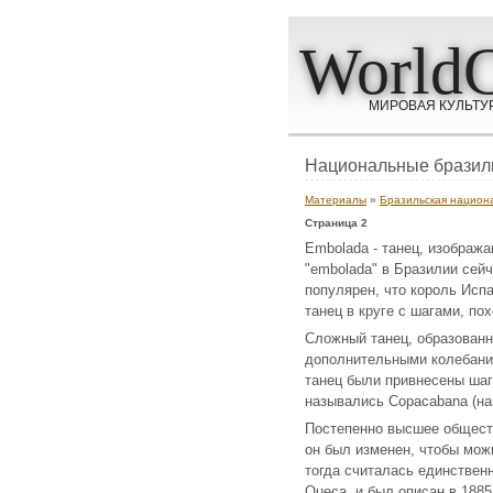
WorldC
МИРОВАЯ КУЛЬТУ
Национальные бразил
Материалы
»
Бразильская национа
Страница 2
Embolada - танец, изображ
"embolada" в Бразилии сейч
популярен, что король Испа
танец в круге с шагами, по
Сложный танец, образованн
дополнительными колебания
танец были привнесены шаг
назывались Copacabana (на
Постепенно высшее обществ
он был изменен, чтобы мож
тогда считалась единствен
Queca, и был описан в 188