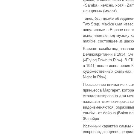
«Samba» неясно, хотя «Zamb
женщины» (мулат).
Танец был позже объединен 
Two Step. Maxixe был изве
популярным в Европе после
исполняемые под музыку ха
maxixe, состоящее из шассе 
Вариант самбы под название
Великобритании в 1934. О
(«Flying Down to Rio»). В 
в 1941, после исполнения К
художественных фильмах, 
Night in Rio»).
Повышенное внимание к сам
принцесса Маргарет, котор
стандартизирована для межд
называют «южноамериканск
видоизменяются, образовыв
самбы - от байона (Baion и
Жанейро.
Истинный характер самбы - 
сопровождающееся неприли