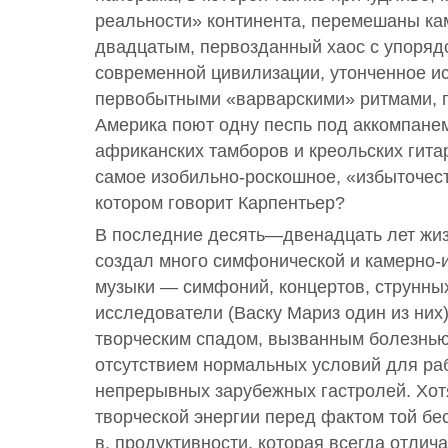
реальности» континента, перемешаны ка
двадцатым, первозданный хаос с упоряд
современной цивилизации, утонченное ис
первобытными «варварскими» ритмами, г
Америка поют одну песпь под аккомпанем
африканских тамборов и креольских гитар
самое изобильно-роскошное, «избыточес
котором говорит Карпентьер?
В последние десять—двенадцать лет жи
создал много симфонической и камерно-
музыки — симфоний, концертов, струнных
исследователи (Васку Мариз один из них)
творческим спадом, вызванным болезнью
отсутствием нормальных условий для раб
непрерывных зарубежных гастролей. Хотя
творческой энергии перед фактом той б
в. продуктивности, которая всегда отлич