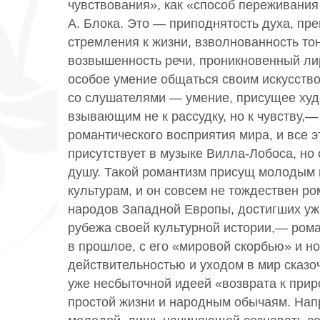
чувствования», как «способ переживани
А. Блока. Это — приподнятость духа, пр
стремления к жизни, взволнованность тон
возвышенность речи, проникновенный ли
особое умение общаться своим искусств
со слушателями — умение, присущее ху
взывающим не к рассудку, но к чувству,—
романтического восприятия мира, и все э
присутствует в музыке Вилла-Лобоса, но 
душу. Такой романтизм присущ молодым
культурам, и он совсем не тождествен р
народов Западной Европы, достигших уж
рубежа своей культурной истории,— ром
в прошлое, с его «мировой скорбью» и но
действительностью и уходом в мир сказоч
уже несбыточной идеей «возврата к приро
простой жизни и народным обычаям. Нап