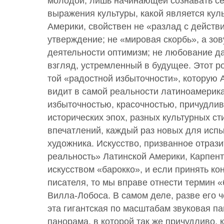
молодой, лишь начинающей сознавать се
выражения культуры, какой является кул
Америки, свойствен не «разлад с действ
утверждение; не «мировая скорбь», а зо
деятельности оптимизм; не любование д
взгляд, устремленный в будущее. Этот 
той «радостной избыточности», которую 
видит в самой реальности латиноамерика
избыточностью, красочностью, причудл
исторических эпох, разных культурных с
впечатлений, каждый раз новых для исп
художника. Искусство, призванное отрази
реальность» Латинской Америки, Карпен
искусством «барокко», и если принять ко
писателя, то мы вправе отнести термин «
Вилла-Лобоса. В самом деле, разве его 
эта гигантская по масштабам звуковая п
панорама, в которой так же причудливо, 