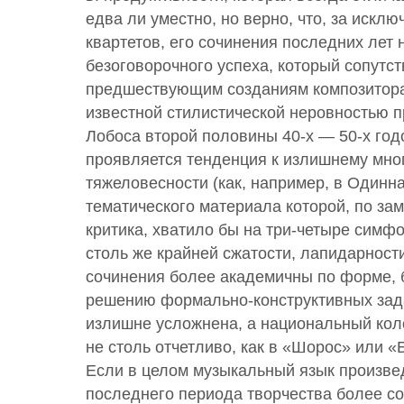
едва ли уместно, но верно, что, за искл
квартетов, его сочинения последних лет 
безоговорочного успеха, который сопутс
предшествующим созданиям композитора
известной стилистической неровностью 
Лобоса второй половины 40-х — 50-х годо
проявляется тенденция к излишнему мно
тяжеловесности (как, например, в Одинн
тематического материала которой, по за
критика, хватило бы на три-четыре симфо
столь же крайней сжатости, лапидарност
сочинения более академичны по форме,
решению формально-конструктивных зада
излишне усложнена, а национальный кол
не столь отчетливо, как в «Шорос» или «
Если в целом музыкальный язык произв
последнего периода творчества более со