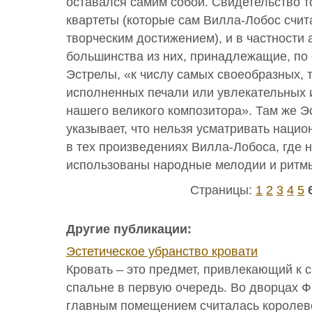
оставался самим собой. Свидетельство 
квартеты (которые сам Вилла-Лобос счи
творческим достижением), и в частности 
большинства из них, принадлежащие, по
Эстрелы, «к числу самых своеобразных, т
исполненных печали или увлекательных и
нашего великого композитора». Там же 
указывает, что нельзя усматривать наци
в тех произведениях Вилла-Лобоса, где 
использованы народные мелодии и ритм
Страницы:
1
2
3
4
5
Другие публикации:
Эстетическое убранство кровати
Кровать – это предмет, привлекающий к 
спальне в первую очередь. Во дворцах Ф
главным помещением считалась королев