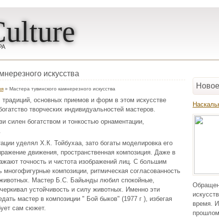
ulture
РА
мнерезного искусства
Новое
ия
» Мастера тувинского камнерезного искусства
 традиций, основных приемов и форм в этом искусстве
Наскаль
богатство творческих индивидуальностей мастеров.
зи силен богатством и тонкостью орнаментации,
.
ции уделял Х.К. Тойбухаа, зато богаты моделировка его
ыражение движения, пространственная композиция. Даже в
жают точность и чистота изображений лиц. С большим
 многофигурные композиции, ритмическая согласованность
 животных. Мастер Б.С. Байынды любил спокойные,
Обращен
черкивал устойчивость и силу животных. Именно эти
искусств
дать мастер в композиции " Бой быков" (1977 г ), избегая
время. И
бует сам сюжет.
прошлом