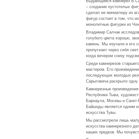
Выдающийся камнерез В.Са
– создание пустотелых фиг
сделал ее миниатюру из ага
фигур состоит в том, что 
монолитные фигурки из Чон
Владимир Салчак исследова
голубого цвета хорошо, зво
камень. Мы изучали и его 
пропускает через себя свет
когда вечером снизу подсве
Среди камнерезов старшег
мастером. Его произведени
последующих молодых резч
Сарыговича раскрыло одну 
Камнерезные произведения
Республики Тыва, художест
Барнаула, Москвы и Санкт-
Байынды является одним из
искусства Тувы.
Мы рассмотрели лишь малую
искусства камнерезного де
наших предков. Мы почувст