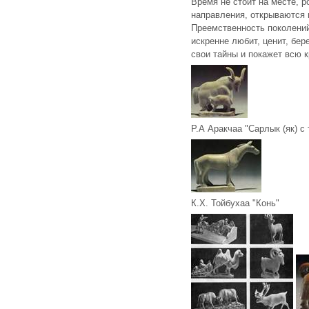
Время не стоит на месте, 
направления, открываются 
Преемственность поколений
искренне любит, ценит, бе
свои тайны и покажет всю к
Р.А Аракчаа "Сарлык (як) с 
К.Х. Тойбухаа "Конь"