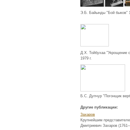
Э.Б. Байынды "Бой быков" 1
Д.Х. Тойбухаа "Укрощение с
1979 г.
Б.С. Дупчур "Погонщик вер
Другие публикации:
Захаров
Крупнейшим представителем
Дмитриевич Захаров (1761—