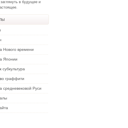
 заглянуть в будущее и
настоящее.
лы
я
н
ра Нового времени
ра Японии
к субкультура
тво граффити
а средневековой Руси
алы
айта