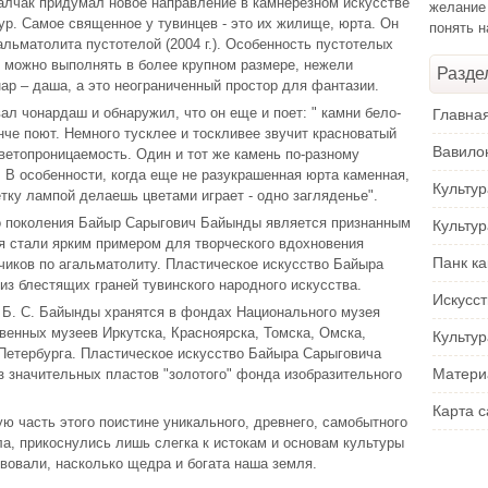
лчак придумал новое направление в камнерезном искусстве
желание
ур. Самое священное у тувинцев - это их жилище, юрта. Он
понять 
льматолита пустотелой (2004 г.). Особенность пустотелых
их можно выполнять в более крупном размере, нежели
Разде
ар – даша, а это неограниченный простор для фантазии.
л чонардаш и обнаружил, что он еще и поет: " камни бело-
Главна
нче поют. Немного тусклее и тоскливее звучит красноватый
Вавило
светопроницаемость. Один и тот же камень по-разному
. В особенности, когда еще не разукрашенная юрта каменная,
Культу
тку лампой делаешь цветами играет - одно загляденье".
о поколения Байыр Сарыгович Байынды является признанным
Культу
я стали ярким примером для творческого вдохновения
Панк ка
иков по агальматолиту. Пластическое искусство Байыра
из блестящих граней тувинского народного искусства.
Искусс
 Б. С. Байынды хранятся в фондах Национального музея
венных музеев Иркутска, Красноярска, Томска, Омска,
Культур
Петербурга. Пластическое искусство Байыра Сарыговича
Матери
 значительных пластов "золотого" фонда изобразительного
Карта с
 часть этого поистине уникального, древнего, самобытного
ла, прикоснулись лишь слегка к истокам и основам культуры
вовали, насколько щедра и богата наша земля.