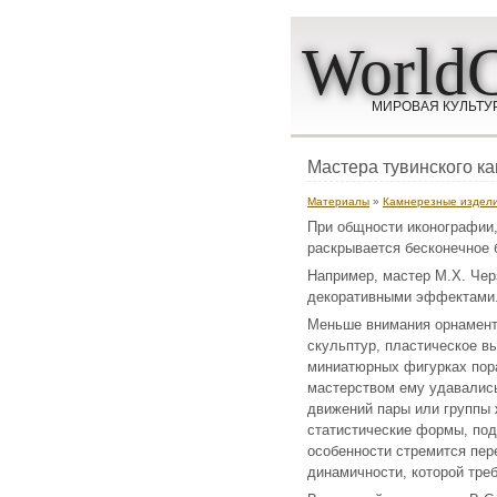
WorldC
МИРОВАЯ КУЛЬТУ
Мастера тувинского ка
Материалы
»
Камнерезные издел
При общности иконографии,
раскрывается бесконечное 
Например, мастер М.Х. Чер
декоративными эффектами
Меньше внимания орнамента
скульптур, пластическое в
миниатюрных фигурках пора
мастерством ему удавались
движений пары или группы
статистические формы, под
особенности стремится пере
динамичности, которой тре