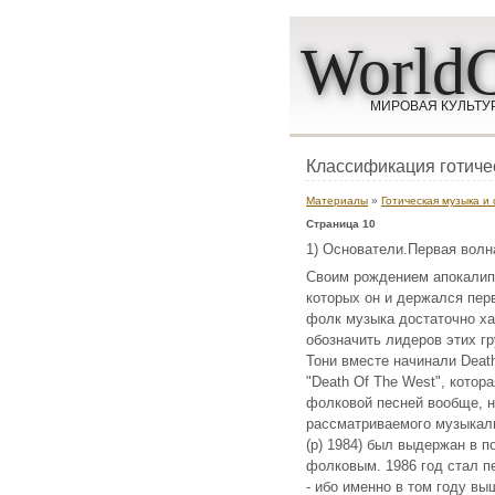
WorldC
МИРОВАЯ КУЛЬТУ
Классификация готиче
Материалы
»
Готическая музыка и
Страница 10
1) Основатели.Первая волна:
Своим рождением апокалипт
которых он и держался перво
фолк музыка достаточно ха
обозначить лидеров этих гр
Тони вместе начинали Death
"Death Of The West", котор
фолковой песней вообще, 
рассматриваемого музыкальн
(p) 1984) был выдержан в п
фолковым. 1986 год стал пе
- ибо именно в том году вы