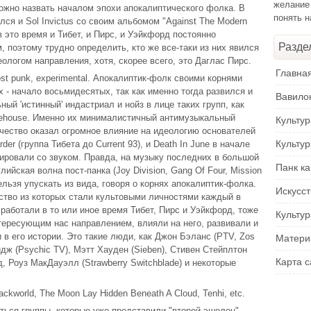
желание
можно назвать началом эпохи апокалиптического фолка. В
понять 
лся и Sol Invictus со своим альбомом "Against The Modern
 в это время и Тибет, и Пирс, и Уэйкфорд постоянно
Разде
, поэтому трудно определить, кто же все-таки из них явился
логом направления, хотя, скорее всего, это Даглас Пирс.
Главна
, post punk, experimental. Апокалиптик-фолк своими корнями
 - начало восьмидесятых, так как именно тогда развился и
Вавило
й 'истинный' индастриал и нойз в лице таких групп, как
hitehouse. Именно их минималистичный антимузыкальный
Культу
рчество оказал огромное влияние на идеологию основателей
Культу
der (группа Тибета до Current 93), и Death In June в начале
ировали со звуком. Правда, на музыку последних в большой
Панк ка
ийская волна пост-панка (Joy Division, Gang Of Four, Mission
ельзя упускать из вида, говоря о корнях апокалиптик-фолка.
Искусс
ство из которых стали культовыми личностями каждый в
 работали в то или иное время Тибет, Пирс и Уэйкфорд, тоже
Культур
нтересующим нас направлением, влияли на него, развивали и
в его истории. Это такие люди, как Джон Бэланс (PTV, Zos
Матери
ридж (Psychic TV), Мэтт Хауден (Sieben), Стивен Стейплтон
Карта с
д, Роуз МакДауэлл (Strawberry Switchblade) и некоторые
ackworld, The Moon Lay Hidden Beneath A Cloud, Tenhi, etc.
ться группы, которые уже представили "второй эшелон"