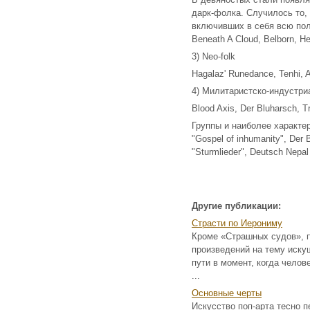
дарк-фолка. Случилось то,
включивших в себя всю полн
Beneath A Cloud, Belborn, H
3) Neo-folk
Hagalaz' Runedance, Tenhi, A
4) Милитаристско-индустриа
Blood Axis, Der Bluharsch, Tr
Группы и наиболее характе
"Gospel of inhumanity", Der B
"Sturmlieder", Deutsch Nepal
Другие публикации:
Страсти по Иерониму
Кроме «Страшных судов», п
произведений на тему иску
пути в момент, когда чело
...
Основные черты
Искусство поп-арта тесно 