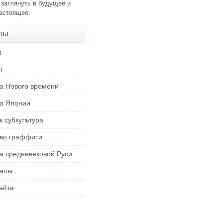
 заглянуть в будущее и
настоящее.
лы
я
н
ра Нового времени
ра Японии
к субкультура
тво граффити
а средневековой Руси
алы
айта