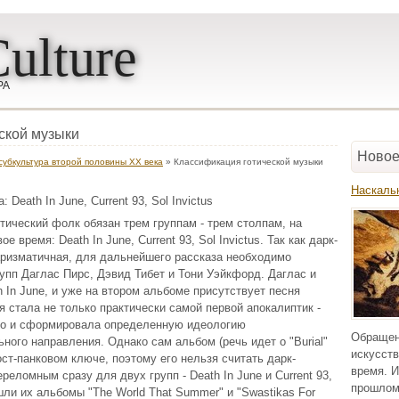
ulture
РА
ской музыки
Новое
 субкультура второй половины ХХ века
» Классификация готической музыки
Наскаль
 Death In June, Current 93, Sol Invictus
ический фолк обязан трем группам - трем столпам, на
е время: Death In June, Current 93, Sol Invictus. Так как дарк-
ризматичная, для дальнейшего рассказа необходимо
упп Даглас Пирс, Дэвид Тибет и Тони Уэйкфорд. Даглас и
 In June, и уже на втором альбоме присутствует песня
ая стала не только практически самой первой апокалиптик -
но и сформировала определенную идеологию
Обращен
ого направления. Однако сам альбом (речь идет о "Burial"
искусств
ост-панковом ключе, поэтому его нельзя считать дарк-
время. И
реломным сразу для двух групп - Death In June и Current 93,
прошлом
шли их альбомы "The World That Summer" и "Swastikas For