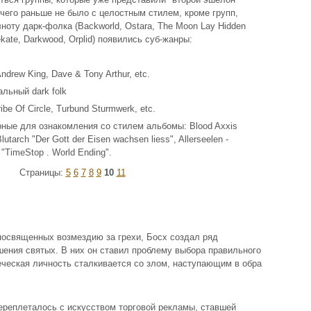
 чего раньше не было с целостным стилем, кроме групп,
оту дарк-фолка (Backworld, Ostara, The Moon Lay Hidden
ekate, Darkwood, Orplid) появились суб-жанры:
ndrew King, Dave & Tony Arthur, etc.
льный dark folk
ibe Of Circle, Turbund Sturmwerk, etc.
рные для ознакомления со стилем альбомы: Blood Axxis
lutarch "Der Gott der Eisen wachsen liess", Allerseelen -
 "TimeStop . World Ending".
Страницы:
5
6
7
8
9
10
11
освященных возмездию за грехи, Босх создал ряд
шения святых. В них он ставил проблему выбора правильного
веческая личность сталкивается со злом, наступающим в обра
переплеталось с искусством торговой рекламы, ставшей