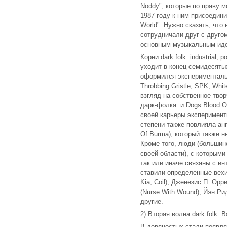
Noddy", которые по праву 
1987 году к ним присоедини
World". Нужно сказать, что
сотрудничали друг с другом
основным музыкальным идео
Корни dark folk: industrial
уходит в конец семидесятых
оформился экспериментальны
Throbbing Gristle, SPK, W
взгляд на собственное тво
дарк-фолка: и Dogs Blood Or
своей карьеры эксперимент
степени также повлияла англ
Of Burma), который также н
Кроме того, люди (большин
своей области), с которыми
так или иначе связаны с и
ставили определенные вехи 
Kia, Coil), Дженезис П. Ор
(Nurse With Wound), Йэн Ри
другие.
2) Вторая волна dark folk: B
В девяностых стали появля