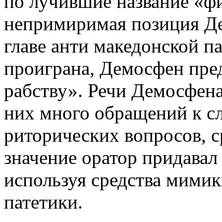
по лучившие название «ф
непримиримая позиция Де
главе анти македонской п
проиграна, Демосфен пре
рабству». Речи Демосфен
них много обращений к сл
риторических вопросов, 
значение оратор придавал
используя средства мимик
патетики.