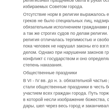
религиозных праздников была в руках ос
избираемых Советом города.
Отсутствие норм в религии выражалось ещ
греков не было специальных лиц, надзи
обязательным исполнением гражданами 
а так же строгих судов по делам религии.
религия отличалась терпимостью и своб
пока человек не нарушал законы его взг
делом. Однако при нарушении законов г
конфликт с государством и оно определя
степень наказания.
Общественные праздники
В VI - IV вв. до н. э. обязательной часть
стали общественные праздники в честь б
участием всех граждан города. Путь тор
в которой несли изображение божества,
дары, шел через весь город и заканчивал