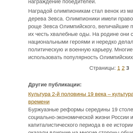
награждение победителей.
Наградой олимпионикам стал венок из м
дерева Зевса. Олимпионики имели право 
роще Зевса Олимпийского, величайшие п
их честь хвалебные оды. На родине они 
национальными героями и нередко дела
политическую и военную карьеру. Многие
использовать популярность Олимпийских 
Страницы:
1
2
3
Другие публикации:
Культура 2-й половины 19 века – культу
времени
Буржуазные реформы середины 19 столе
социально-экономической жизни России 
капиталистического периода в ее истори
оказали влияние на многие стороны общ