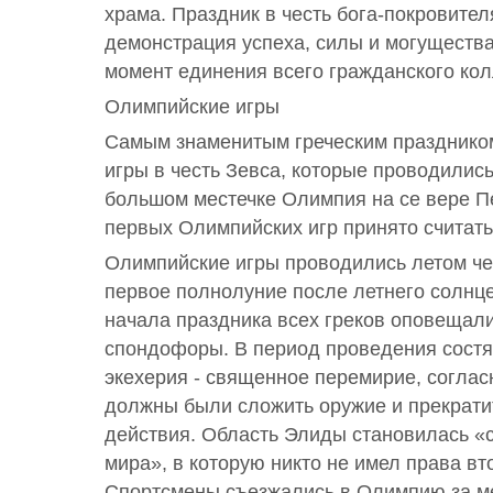
храма. Праздник в честь бога-покровител
демонстрация успеха, силы и могуществ
момент единения всего гражданского кол
Олимпийские игры
Самым знаменитым греческим празднико
игры в честь Зевса, которые проводились
большом местечке Олимпия на се вере П
первых Олимпийских игр принято считать 7
Олимпийские игры проводились летом че
первое полнолуние после летнего солнце
начала праздника всех греков оповещал
спондофоры. В период проведения состя
экехерия - священное перемирие, соглас
должны были сложить оружие и прекрати
действия. Область Элиды становилась «
мира», в которую никто не имел права вт
Спортсмены съезжались в Олимпию за ме