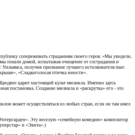
 публику сопереживать страданиям своего героя. «Мы увидели,
я, мы пошли домой, испытывая очищение от сострадания и
с Уильямса, получив признание лучшего истолкователя пьес
 крыше», «Сладкоголосая птичка юности».
Бродвее царит настоящий культ мюзикла. Именно здесь
иная постановка. Создание мюзикла и «раскрутка» его - это
клов может осуществляться из любых стран, если он там имел
 «Унтергарден». Эту веселую «семейную комедию» композитор
уперстар» и «Эвита».)