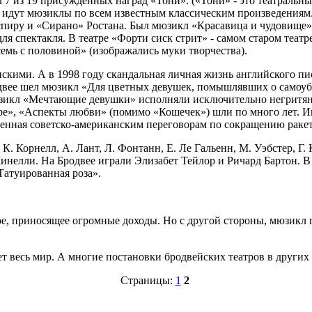
 7 из 19 присужденных наград «Тони». («Тони» - это театральны
 и идут мюзиклы по всем известным классическим произведения
спиру и «Сирано» Ростана. Был мюзикл «Красавица и чудовище»
я спектакля. В театре «Форти сиск стрит» - самом старом теат
мь с половиной» (изображались муки творчества).
нскими. А в 1998 году скандальная личная жизнь английского пи
одвее шел мюзикл «Для цветных девушек, помышлявших о самоуби
мюзикл «Мечтающие девушки» исполняли исключительно негритян
е», «Аспекты любви» (помимо «Кошечек») шли по много лет. Ино
вященная советско-американским переговорам по сокращению рак
 Корнелл, А. Лант, Л. Фонтанн, Е. Ле Гальенн, М. Уэбстер, Г. К
инелли. На Бродвее играли Элизабет Тейлор и Ричард Бартон. 
Татуированная роза».
, приносящее огромные доходы. Но с другой стороны, мюзикл пр
т весь мир. А многие постановки бродвейских театров в других
Страницы:
1
2