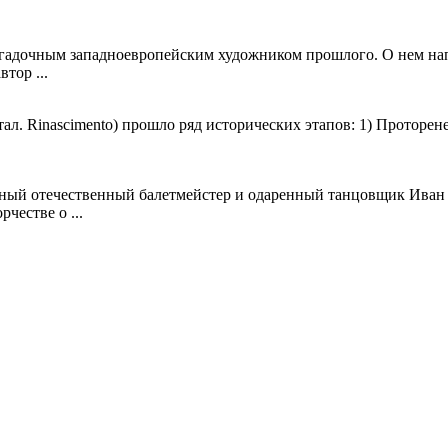
агадочным западноевропейским художником прошлого. О нем нап
тор ...
ал. Rinascimento) прошло ряд исторических этапов: 1) Проторенес
пный отечественный балетмейстер и одаренный танцовщик Иван 
честве о ...