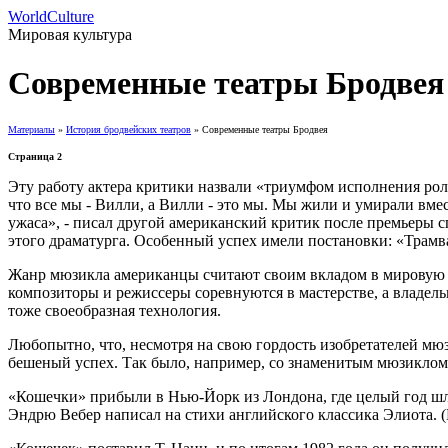
WorldCulture
Мировая культура
Современные театры Бродвея
Материалы
»
История бродвейских театров
» Современные театры Бродвея
Страница 2
Эту работу актера критики назвали «триумфом исполнения рол
что все мы - Вилли, а Вилли - это мы. Мы жили и умирали вме
ужаса», - писал другой американский критик после премьеры с
этого драматурга. Особенный успех имели постановки: «Трамв
Жанр мюзикла американцы считают своим вкладом в мировую м
композиторы и режиссеры соревнуются в мастерстве, а владельц
тоже своеобразная технология.
Любопытно, что, несмотря на свою гордость изобретателей мю
бешеный успех. Так было, например, со знаменитым мюзикло
«Кошечки» прибыли в Нью-Йорк из Лондона, где целый год шли
Эндрю Вебер написал на стихи английского классика Элиота.