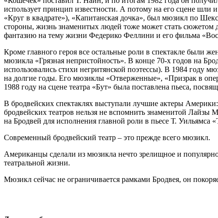
«Кошечек» поставил Т. Наин, и по итогам 1982 года он получил
использует принцип известности. А потому на его сцене шли
«Круг в квадрате»), «Капитанская дочка», был мюзикл по Шек
стороны, жизнь знаменитых людей тоже может стать сюжетом дл
фантазию на тему жизни Федерико Феллини и его фильма «Восе
Кроме главного героя все остальные роли в спектакле были же
мюзикла «Грязная непристойность». В конце 70-х годов на Бр
использовались стихи негритянской поэтессы). В 1984 году 
на долгие годы. Его мюзиклы «Отверженные», «Призрак в опер
1988 году на сцене театра «Бут» была поставлена пьеса, пос
В бродвейских спектаклях выступали лучшие актеры Америки: К.
бродвейских театров нельзя не вспомнить знаменитой Лайзы М
на Бродвей для исполнения главной роли в пьесе Т. Уильямса «
Современный бродвейский театр – это прежде всего мюзикл.
Американцы сделали из мюзикла нечто зрелищное и популярное
театральной жизни.
Мюзикл сейчас не ограничивается рамками Бродвея, он покоряе