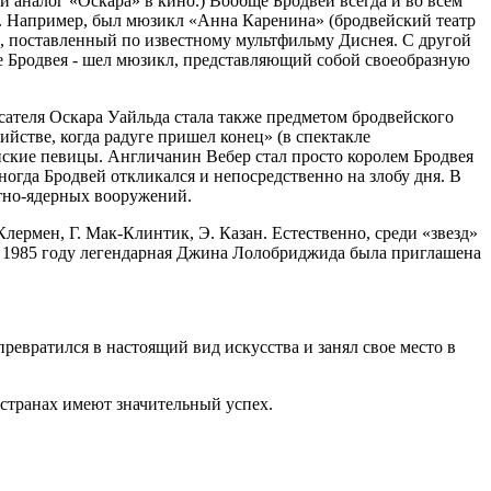
й аналог «Оскара» в кино.) Вообще Бродвей всегда и во всем
м. Например, был мюзикл «Анна Каренина» (бродвейский театр
, поставленный по известному мультфильму Диснея. С другой
ре Бродвея - шел мюзикл, представляющий собой своеобразную
сателя Оскара Уайльда стала также предметом бродвейского
йстве, когда радуге пришел конец» (в спектакле
ские певицы. Англичанин Вебер стал просто королем Бродвея
гда Бродвей откликался и непосредственно на злобу дня. В
етно-ядерных вооружений.
лермен, Г. Мак-Клинтик, Э. Казан. Естественно, среди «звезд»
В 1985 году легендарная Джина Лолобриджида была приглашена
евратился в настоящий вид искусства и занял свое место в
 странах имеют значительный успех.