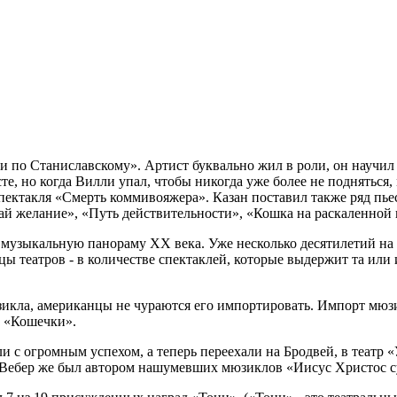
и по Станиславскому». Артист буквально жил в роли, он научил
сте, но когда Вилли упал, чтобы никогда уже более не поднятьс
пектакля «Смерть коммивояжера». Казан поставил также ряд пье
ай желание», «Путь действительности», «Кошка на раскаленной
узыкальную панораму XX века. Уже несколько десятилетий на 
ы театров - в количестве спектаклей, которые выдержит та или 
зикла, американцы не чураются его импортировать. Импорт мюзи
м «Кошечки».
 с огромным успехом, а теперь переехали на Бродвей, в театр
 (Вебер же был автором нашумевших мюзиклов «Иисус Христос с