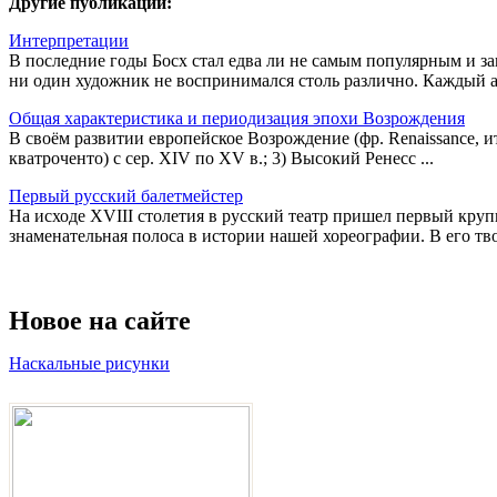
Другие публикации:
Интерпретации
В последние годы Босх стал едва ли не самым популярным и з
ни один художник не воспринимался столь различно. Каждый ав
Общая характеристика и периодизация эпохи Возрождения
В своём развитии европейское Возрождение (фр. Renaissance, ит
кватроченто) с сер. XIV по XV в.; 3) Высокий Ренесс ...
Первый русский балетмейстер
На исходе XVIII столетия в русский театр пришел первый кру
знаменательная полоса в истории нашей хореографии. В его твор
Новое на сайте
Наскальные рисунки