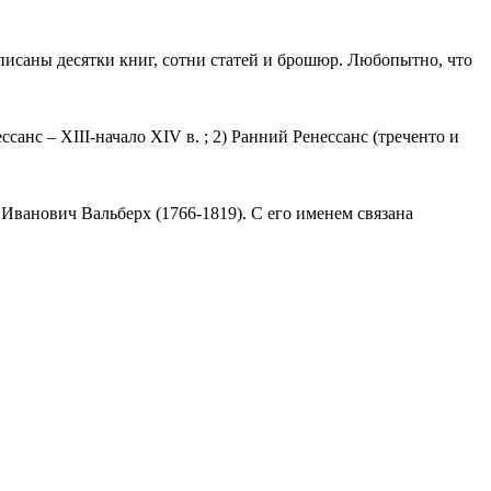
исаны десятки книг, сотни статей и брошюр. Любопытно, что
санс – XIII-начало XIV в. ; 2) Ранний Ренессанс (треченто и
Иванович Вальберх (1766-1819). С его именем связана